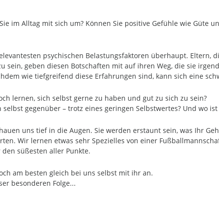
ie im Alltag mit sich um? Können Sie positive Gefühle wie Güte un
r relevantesten psychischen Belastungsfaktoren überhaupt. Eltern, d
zu sein, geben diesen Botschaften mit auf ihren Weg, die sie irg
nachdem wie tiefgreifend diese Erfahrungen sind, kann sich eine s
ch lernen, sich selbst gerne zu haben und gut zu sich zu sein?
ch selbst gegenüber – trotz eines geringen Selbstwertes? Und wo i
uen uns tief in die Augen. Sie werden erstaunt sein, was Ihr Geh
ten. Wir lernen etwas sehr Spezielles von einer Fußballmannscha
 den süßesten aller Punkte.
doch am besten gleich bei uns selbst mit ihr an.
ser besonderen Folge...